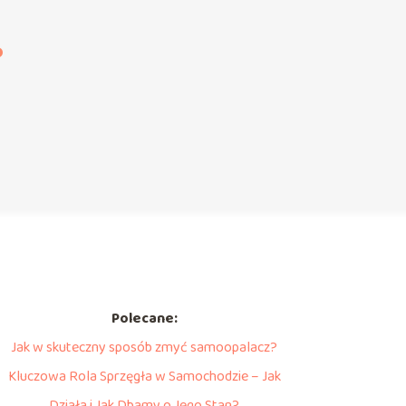
?
Polecane:
Jak w skuteczny sposób zmyć samoopalacz?
Kluczowa Rola Sprzęgła w Samochodzie – Jak
Działa i Jak Dbamy o Jego Stan?