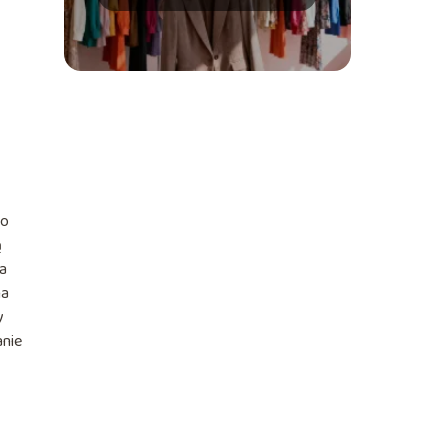
siebie?
zo
ą
na
na
y
anie