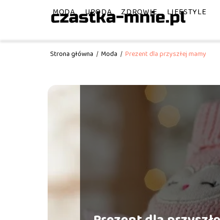
MODA
URODA
ZDROWIE
LIFESTYLE
Strona główna
/
Moda
/
Prezent dla przyszłej mamy