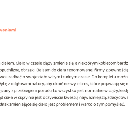
owaniami
ciałem. Ciało w czasie ciąży zmienia się, a niektórym kobietom bard
 opuchlizna, obrzęki. Balsam do ciała renomowanej firmy z pewności
usowo i zadbać o swoje ciało w tym trudnym czasie. Do kompletu moż
ytę z odgłosami natury, aby ukoić nerwy i stres, które pojawiają się 
zany z przebiegiem porodu, to wszystko jest normalne w ciąży, kied
d ciała w ciąży nie jest oczywiście kwestią najważniejszą, zdecydow
 jednak zmieniające się ciało jest problemem i warto o tym pomyśleć.