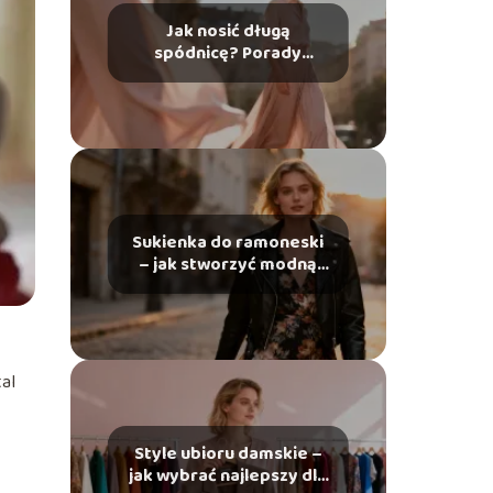
Jak nosić długą
spódnicę? Porady
stylizacyjne
Sukienka do ramoneski
– jak stworzyć modną
stylizację?
tal
Style ubioru damskie –
jak wybrać najlepszy dla