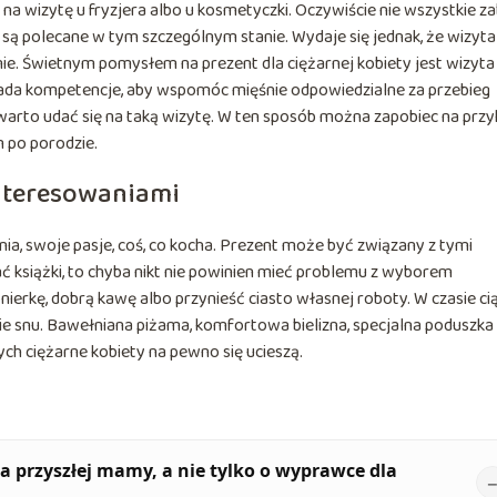
 wizytę u fryzjera albo u kosmetyczki. Oczywiście nie wszystkie za
 są polecane w tym szczególnym stanie. Wydaje się jednak, że wizyta
e. Świetnym pomysłem na prezent dla ciężarnej kobiety jest wizyta
iada kompetencje, aby wspomóc mięśnie odpowiedzialne za przebieg
warto udać się na taką wizytę. W ten sposób można zapobiec na przy
m po porodzie.
interesowaniami
ia, swoje pasje, coś, co kocha. Prezent może być związany z tymi
ać książki, to chyba nikt nie powinien mieć problemu z wyborem
rkę, dobrą kawę albo przynieść ciasto własnej roboty. W czasie ci
ie snu. Bawełniana piżama, komfortowa bielizna, specjalna poduszka 
ych ciężarne kobiety na pewno się ucieszą.
a przyszłej mamy, a nie tylko o wyprawce dla