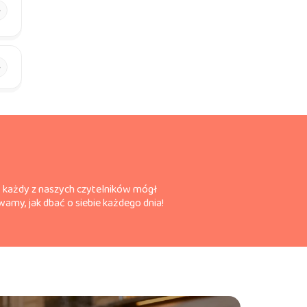
by każdy z naszych czytelników mógł
amy, jak dbać o siebie każdego dnia!