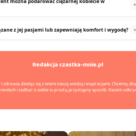
ezent można podarować ciężarnej kobiecie w
ązane z jej pasjami lub zapewniają komfort i wygodę?
Redakcja czastka-mnie.pl
 i zdrowia, dzieląc się z Wami naszą wiedzą i inspiracjami. Chcemy, a
endach i zadbać o siebie w prosty, przystępny sposób. Razem odkryw