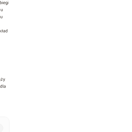
biegi
 u
 u
kład
ąży
dla