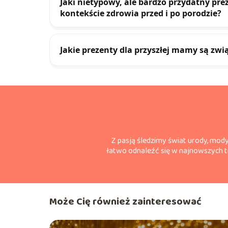
Jaki nietypowy, ale bardzo przydatny pr
kontekście zdrowia przed i po porodzie?
Jakie prezenty dla przyszłej mamy są zwi
Z pasją śledzimy świat urody, mody
łatwo odnaleźć się w najnowszych tr
Może Cię również zainteresować