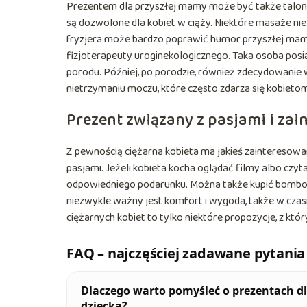
Prezentem dla przyszłej mamy może być także talon na
są dozwolone dla kobiet w ciąży. Niektóre masaże nie
fryzjera może bardzo poprawić humor przyszłej mami
fizjoterapeuty uroginekologicznego. Taka osoba pos
porodu. Później, po porodzie, również zdecydowanie 
nietrzymaniu moczu, które często zdarza się kobieto
Prezent związany z pasjami i za
Z pewnością ciężarna kobieta ma jakieś zainteresowan
pasjami. Jeżeli kobieta kocha oglądać filmy albo czyt
odpowiedniego podarunku. Można także kupić bombonie
niezwykle ważny jest komfort i wygoda, także w czas
ciężarnych kobiet to tylko niektóre propozycje, z któr
FAQ – najczęściej zadawane pytania
Dlaczego warto pomyśleć o prezentach dl
dziecka?