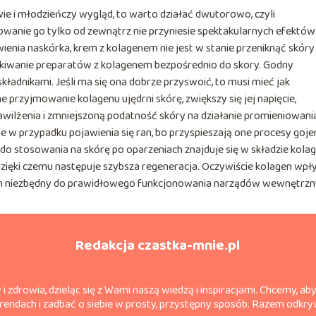
ie i młodzieńczy wygląd, to warto działać dwutorowo, czyli
owanie go tylko od zewnątrz nie przyniesie spektakularnych efektów
nia naskórka, krem z kolagenem nie jest w stanie przeniknąć skóry
rzykiwanie preparatów z kolagenem bezpośrednio do skory. Godny
ładnikami. Jeśli ma się ona dobrze przyswoić, to musi mieć jak
e przyjmowanie kolagenu ujędrni skórę, zwiększy się jej napięcie,
wilżenia i zmniejszoną podatność skóry na działanie promieniowani
 w przypadku pojawienia się ran, bo przyspieszają one procesy gojen
do stosowania na skórę po oparzeniach znajduje się w składzie kolag
zięki czemu następuje szybsza regeneracja. Oczywiście kolagen wp
st on niezbędny do prawidłowego funkcjonowania narządów wewnętrzn
Redakcja czastka-mnie.pl
 i zdrowia, dzieląc się z Wami naszą wiedzą i inspiracjami. Chcemy, a
endach i zadbać o siebie w prosty, przystępny sposób. Razem odkryw