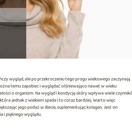
eńczy wygląd, ale po przekroczeniu tego progu wiekowego zaczynają
 można temu zapobiec i wyglądać olśniewająco nawet w wieku
łości o organizm. Na wygląd i kondycję skóry wpływa wiele czynnik
tóra jednak z wiekiem spada i to coraz bardziej. Warto więc
ększając jego podaż w diecie, suplementując kolagen. Jest on
a i pięknego wyglądu.