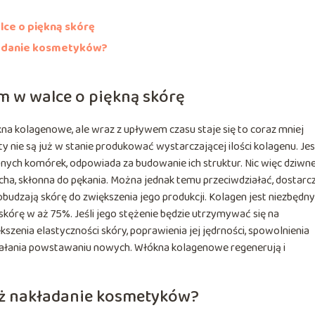
lce o piękną skórę
ładanie kosmetyków?
m w walce o piękną skórę
a kolagenowe, ale wraz z upływem czasu staje się to coraz mniej
y nie są już w stanie produkować wystarczającej ilości kolagenu. Jes
nych komórek, odpowiada za budowanie ich struktur. Nic więc dziwn
sucha, skłonna do pękania. Można jednak temu przeciwdziałać, dostarc
udzają skórę do zwiększenia jego produkcji. Kolagen jest niezbędny
órę w aż 75%. Jeśli jego stężenie będzie utrzymywać się na
zenia elastyczności skóry, poprawienia jej jędrności, spowolnienia
iałania powstawaniu nowych. Włókna kolagenowe regenerują i
iż nakładanie kosmetyków?