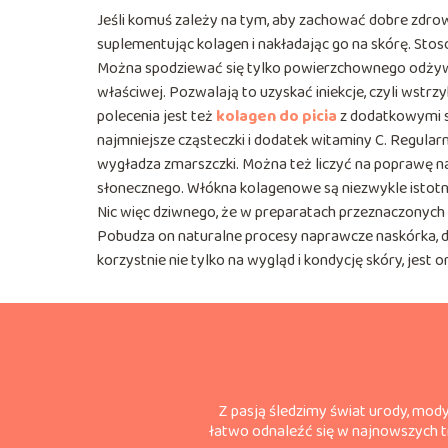
Jeśli komuś zależy na tym, aby zachować dobre zdrow
suplementując kolagen i nakładając go na skórę. Stos
Można spodziewać się tylko powierzchownego odżywie
właściwej. Pozwalają to uzyskać iniekcje, czyli wst
polecenia jest też
kolagen do picia
z dodatkowymi sk
najmniejsze cząsteczki i dodatek witaminy C. Regularn
wygładza zmarszczki. Można też liczyć na poprawę na
słonecznego. Włókna kolagenowe są niezwykle istotne
Nic więc dziwnego, że w preparatach przeznaczonych 
Pobudza on naturalne procesy naprawcze naskórka, d
korzystnie nie tylko na wygląd i kondycję skóry, je
Z pasją śledzimy świat urody, mody
łatwo odnaleźć się w najnowszych tr