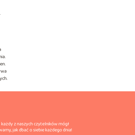
.
a
ia.
en.
ływa
ych.
by każdy z naszych czytelników mógł
amy, jak dbać o siebie każdego dnia!