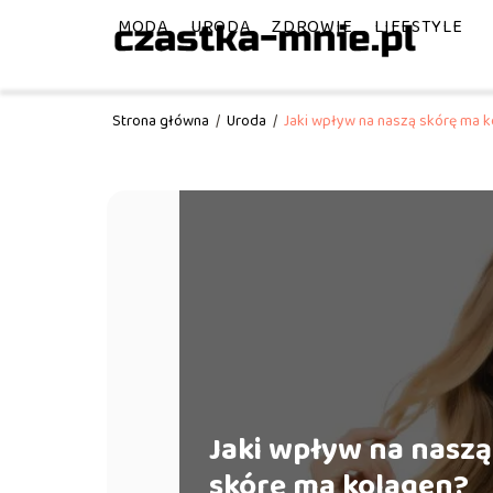
MODA
URODA
ZDROWIE
LIFESTYLE
Strona główna
/
Uroda
/
Jaki wpływ na naszą skórę ma 
Jaki wpływ na naszą
skórę ma kolagen?