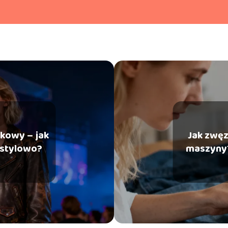
ckowy – jak
Jak zwęz
 stylowo?
maszyny